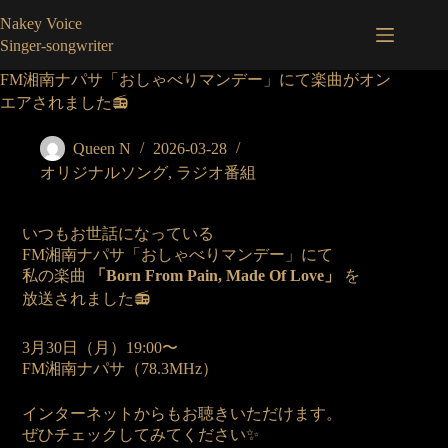
コ
Nakey Voice
ン
Singer-songwriter
テ
ン
FM湘南ナパサ「おしゃべりマンデー」にて楽曲がオン
ツ
エアされました📻
へ
ス
Queen N
2026-03-28
キ
オリジナルソング
,
ラジオ番組
ッ
プ
いつもお世話になっている
FM湘南ナパサ「おしゃべりマンデー」にて
私の楽曲
「Born From Pain, Made Of Love」
を
放送されました📻
3月30日（月）19:00〜
FM湘南ナパサ（78.3MHz）
インターネットからもお聴きいただけます。
ぜひチェックしてみてください✨