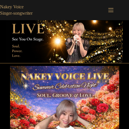
コ
Nakey Voice
ン
Singer-songwriter
テ
ン
ツ
へ
ス
キ
ッ
プ