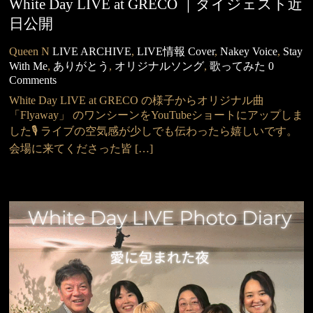
White Day LIVE at GRECO ｜ダイジェスト近
日公開
Queen N
LIVE ARCHIVE
,
LIVE情報
Cover
,
Nakey Voice
,
Stay
With Me
,
ありがとう
,
オリジナルソング
,
歌ってみた
0
Comments
White Day LIVE at GRECO の様子からオリジナル曲
「Flyaway」 のワンシーンをYouTubeショートにアップしま
した🎙️ ライブの空気感が少しでも伝わったら嬉しいです。
会場に来てくださった皆 […]