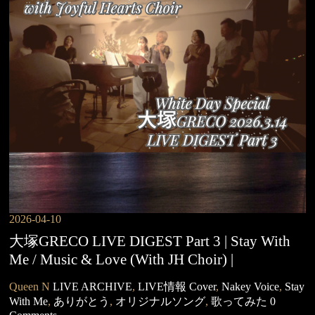
2026-04-10
大塚GRECO LIVE DIGEST Part 3 | Stay With
Me / Music & Love (With JH Choir) |
Queen N
LIVE ARCHIVE
,
LIVE情報
Cover
,
Nakey Voice
,
Stay
With Me
,
ありがとう
,
オリジナルソング
,
歌ってみた
0