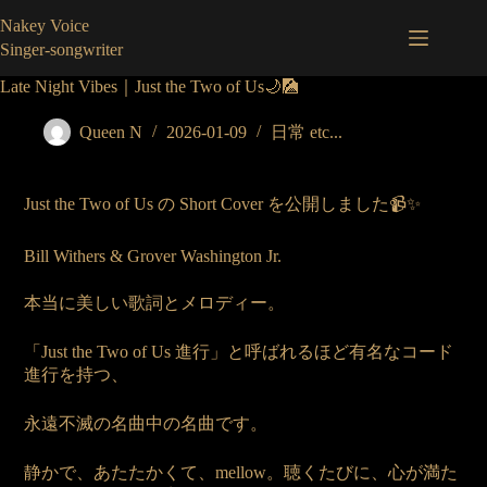
コ
Nakey Voice
ン
Singer-songwriter
テ
ン
Late Night Vibes｜Just the Two of Us🌙🎑
ツ
へ
Queen N
2026-01-09
日常 etc...
ス
キ
ッ
Just the Two of Us の Short Cover を公開しました📹✨
プ
Bill Withers & Grover Washington Jr.
本当に美しい歌詞とメロディー。
「Just the Two of Us 進行」と呼ばれるほど有名なコード
進行を持つ、
永遠不滅の名曲中の名曲です。
静かで、あたたかくて、mellow。聴くたびに、心が満た