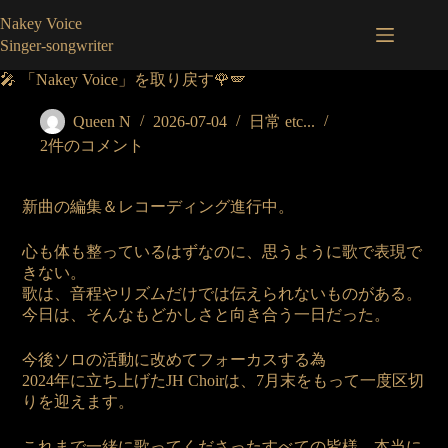
コ
Nakey Voice
ン
Singer-songwriter
テ
ン
🎤 「Nakey Voice」を取り戻す🌹🪽
ツ
へ
Queen N
2026-07-04
日常 etc...
ス
2件のコメント
キ
ッ
プ
新曲の編集＆レコーディング進行中。
心も体も整っているはずなのに、思うように歌で表現で
きない。
歌は、音程やリズムだけでは伝えられないものがある。
今日は、そんなもどかしさと向き合う一日だった。
今後ソロの活動に改めてフォーカスする為
2024年に立ち上げたJH Choirは、7月末をもって一度区切
りを迎えます。
これまで一緒に歌ってくださったすべての皆様、本当に