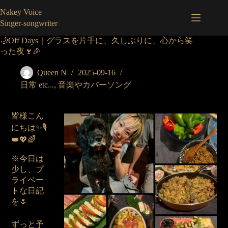
コ
Nakey Voice
ン
Singer-songwriter
テ
ン
🌙Off Days｜グラスを片手に、久しぶりに、心から笑
ツ
った夜🍷🎉
へ
ス
Queen N
2025-09-16
キ
日常 etc...
,
音楽やカバーソング
ッ
プ
皆様こん
にちは✨🎙️
👑💖🌈
※今日は
少し、プ
ライベー
トな日記
を🌷
ずっと予