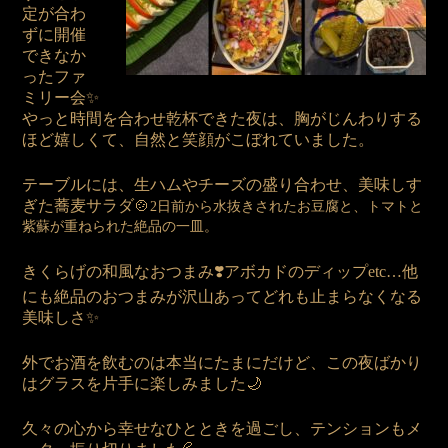
定が合わ
ずに開催
できなか
ったファ
ミリー会✨
やっと時間を合わせ乾杯できた夜は、胸がじんわりする
ほど嬉しくて、自然と笑顔がこぼれていました。
テーブルには、生ハムやチーズの盛り合わせ、美味しす
ぎた蕎麦サラダ🍲
2日前から水抜きされたお豆腐と、トマトと
紫蘇が重ねられた絶品の一皿。
きくらげの和風なおつまみ❣️アボカドのディップetc…他
にも絶品のおつまみが沢山あってどれも止まらなくなる
美味しさ✨
外でお酒を飲むのは本当にたまにだけど、この夜ばかり
はグラスを片手に楽しみました🌙
久々の心から幸せなひとときを過ごし、テンションもメ