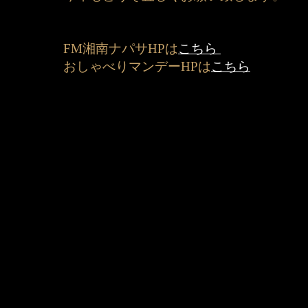
FM湘南ナパサHPは
こちら
おしゃべりマンデーHPは
こちら