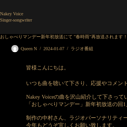
コ
ン
Nakey Voice
テ
Singer-songwriter
ン
ツ
へ
おしゃべりマンデー新年初放送にて ”春時雨”再放送されます
ス
キ
Queen N
2024-01-07
ラジオ番組
ッ
プ
皆様こんにちは。
いつも曲を聴いて下さり、応援やコメン
Nakey Voiceの曲を沢山紹介して下さっ
「おしゃべりマンデー」新年初放送の回1月8日
制作の中村さん、ラジオパーソナリティ
今年もどうぞ宜しくお願い致します。