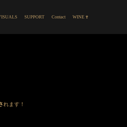
VISUALS
SUPPORT
Contact
WINE🍷
さ
れます！