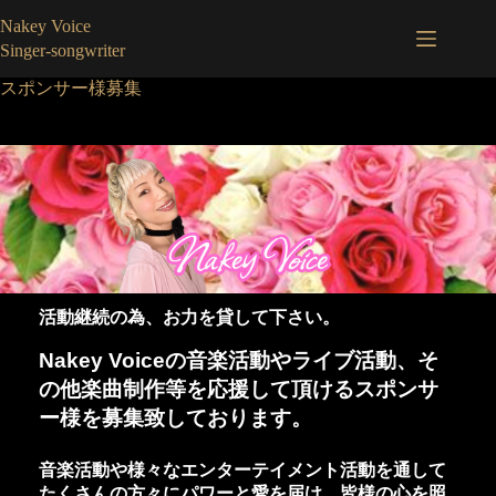
コ
Nakey Voice
ン
Singer-songwriter
テ
ン
スポンサー様募集
ツ
へ
ス
キ
ッ
プ
活動継続の為、お力を貸して下さい。
Nakey Voiceの音楽活動やライブ活動、そ
の他楽曲制作等を応援して頂けるスポンサ
ー様を募集致しております。
音楽活動や様々なエンターテイメント活動を通して
たくさんの方々にパワーと愛を届け、皆様の心を照