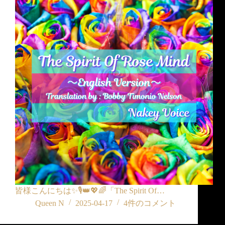
皆様こんにちは✨🎙️👑💖🌈「The Spirit Of…
Queen N
2025-04-17
4件のコメント