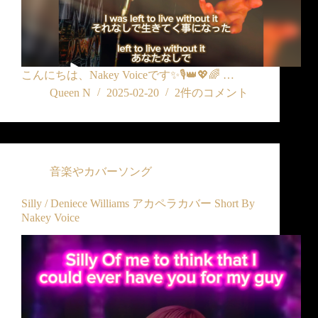
こんにちは、Nakey Voiceです✨🎙️👑💖🌈 …
Queen N
2025-02-20
2件のコメント
音楽やカバーソング
Silly / Deniece Williams アカペラカバー Short By
Nakey Voice