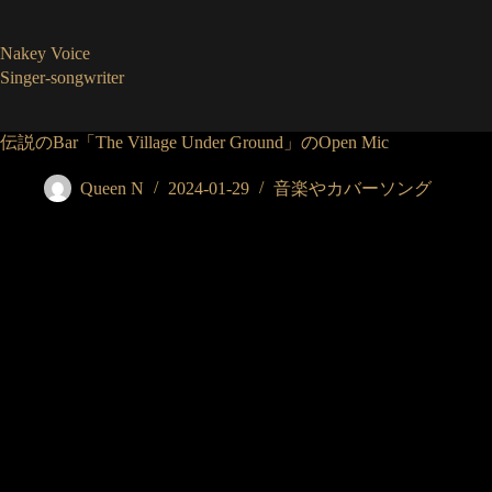
コ
ン
Nakey Voice
テ
Singer-songwriter
ン
ツ
へ
伝説のBar「The Village Under Ground」のOpen Mic
ス
キ
Queen N
2024-01-29
音楽やカバーソング
ッ
プ