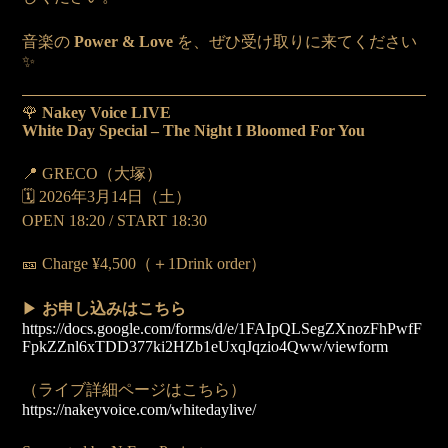
音楽の
Power & Love
を、ぜひ受け取りに来てください
✨
🌹
Nakey Voice LIVE
White Day Special – The Night I Bloomed For You
📍 GRECO（大塚）
🗓 2026年3月14日（土）
OPEN 18:20 / START 18:30
🎫 Charge ¥4,500（＋1Drink order）
▶
お申し込みはこちら
https://docs.google.com/forms/d/e/1FAIpQLSegZXnozFhPwfF
FpkZZnl6xTDD377ki2HZb1eUxqJqzio4Qww/viewform
（ライブ詳細ページはこちら）
https://nakeyvoice.com/whitedaylive/