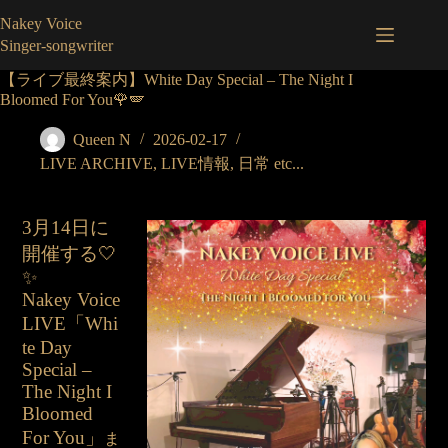
コ
Nakey Voice
ン
Singer-songwriter
テ
ン
【ライブ最終案内】White Day Special – The Night I
ツ
Bloomed For You🌹🪽
へ
ス
Queen N
2026-02-17
キ
LIVE ARCHIVE
,
LIVE情報
,
日常 etc...
ッ
プ
3月14日に
開催する🤍
✨
Nakey Voice
LIVE「Whi
te Day
Special –
The Night I
Bloomed
For You」
ま