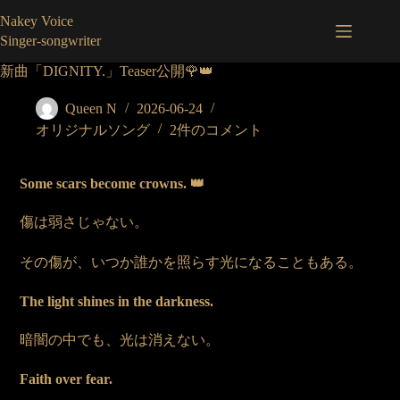
コ
Nakey Voice
ン
Singer-songwriter
テ
ン
新曲「DIGNITY.」Teaser公開🌹👑
ツ
へ
Queen N
2026-06-24
ス
オリジナルソング
2件のコメント
キ
ッ
プ
Some scars become crowns. 👑
傷は弱さじゃない。
その傷が、いつか誰かを照らす光になることもある。
The light shines in the darkness.
暗闇の中でも、光は消えない。
Faith over fear.