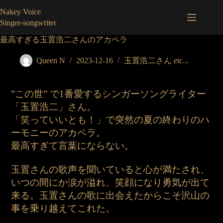
コ
Nakey Voice
ン
Singer-songwriter
テ
ン
最高すぎる玉置浩二さんのアカペラ
ツ
へ
Queen N
2023-12-16
玉置浩二さん etc...
ス
キ
ッ
”この世” で1番愛するシンガーソングライター
プ
「玉置浩二」さん。
「笑っていいとも！」で突然の夏の終わりのハ
ーモニーのアカペラ。
最高すぎて言葉にならない。
玉置さんの歌声を聞いていると心が満たされ、
いつの間にか涙が溢れ、笑顔になり勇気が出て
来る。玉置さんの歌に出会えたからこそ沢山の
事を乗り越えてこれた。