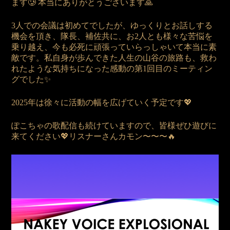
ます🥲 本当にありがとうございます🙏
3人での会議は初めてでしたが、ゆっくりとお話しする
機会を頂き、隊長、補佐共に、お2人とも様々な苦悩を
乗り越え、今も必死に頑張っていらっしゃいて本当に素
敵です。私自身が歩んできた人生の山谷の旅路も、救わ
れたような気持ちになった感動の第1回目のミーティン
グでした✨
2025年は徐々に活動の幅を広げていく予定です💖
ぽこちゃの歌配信も続けていますので、皆様ぜひ遊びに
来てください💖リスナーさんカモン〜〜〜🔥