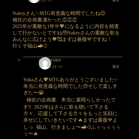
返信
2024-11-23 / ////
Nakeyさん✨MTG有意義な時間でしたね😊
補佐の企画書凄かった👏👏👏
2025年が素敵な1年🫶💖になるように内容を精査
して行かないとですね🥹Nakeyさんの素敵な歌を
みんなに広げよう🧡🥰まずは薔薇🌹ですね！
行くぞ福山🚅💨
nakeyvoice
返信
2024-11-23 / ////
Yukaさん💖MTGありがとうございました✨
本当に有意義な時間でした🥺そして楽しす
ぎた〜😭
補佐の企画書、本当に素晴らしかったで
す‼️ 2025年はさらに歌を聴いて下さる
方々、応援して下さる方々をもっと笑顔に
幸せにしていきたいです🔥まずは薔薇🌹よ
しっ 福山、行きましょ〜🚅💨ふぅっぅぅぅ
ぅ〜🔥