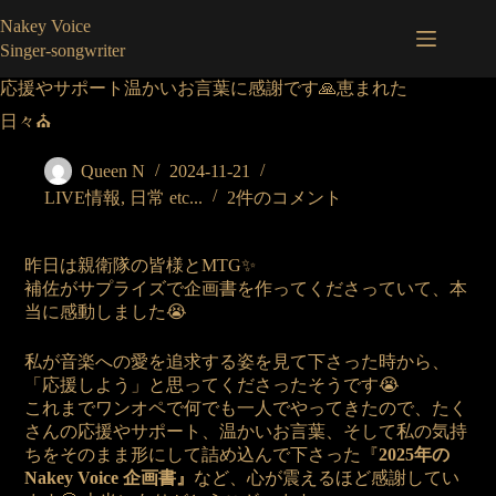
コ
Nakey Voice
ン
Singer-songwriter
テ
ン
応援やサポート温かいお言葉に感謝です🙏恵まれた
ツ
日々⛪️
へ
ス
Queen N
2024-11-21
キ
ッ
LIVE情報
,
日常 etc...
2件のコメント
プ
昨日は親衛隊の皆様とMTG✨
補佐がサプライズで企画書を作ってくださっていて、本
当に感動しました😭
私が音楽への愛を追求する姿を見て下さった時から、
「応援しよう」と思ってくださったそうです😭
これまでワンオペで何でも一人でやってきたので、たく
さんの応援やサポート、温かいお言葉、そして私の気持
ちをそのまま形にして詰め込んで下さった『
2025年の
Nakey Voice 企画書』
など、心が震えるほど感謝してい