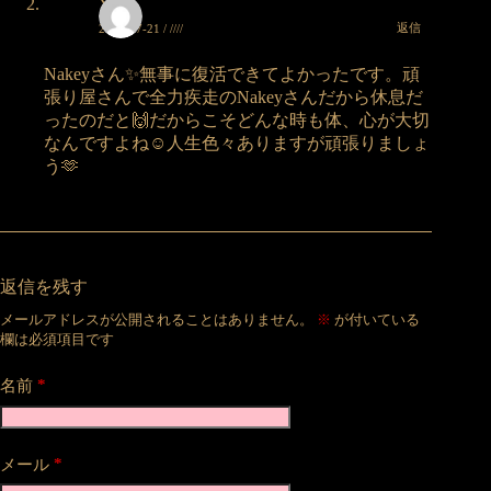
Yuka
返信
2025-07-21 / ////
Nakeyさん✨無事に復活できてよかったです。頑
張り屋さんで全力疾走のNakeyさんだから休息だ
ったのだと🙌だからこそどんな時も体、心が大切
なんですよね☺️人生色々ありますが頑張りましょ
う🫶
返信を残す
メールアドレスが公開されることはありません。
※
が付いている
欄は必須項目です
*
名前
*
メール