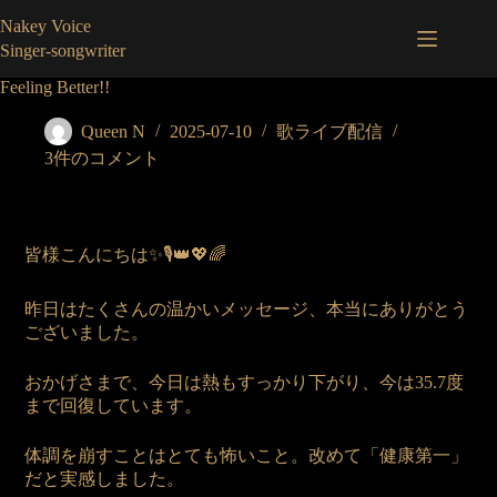
コ
Nakey Voice
ン
Singer-songwriter
テ
ン
Feeling Better!!
ツ
へ
Queen N
2025-07-10
歌ライブ配信
ス
3件のコメント
キ
ッ
プ
皆様こんにちは✨🎙️👑💖🌈
昨日はたくさんの温かいメッセージ、本当にありがとう
ございました。
おかげさまで、今日は熱もすっかり下がり、今は35.7度
まで回復しています。
体調を崩すことはとても怖いこと。改めて「健康第一」
だと実感しました。