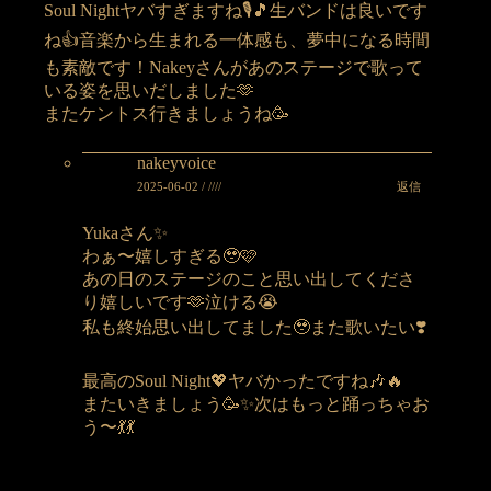
Soul Nightヤバすぎますね🎙️🎵生バンドは良いです
ね👍音楽から生まれる一体感も、夢中になる時間
も素敵です！Nakeyさんがあのステージで歌って
いる姿を思いだしました🫶
またケントス行きましょうね🥳
nakeyvoice
返信
2025-06-02 / ////
Yukaさん✨
わぁ〜嬉しすぎる🥹🩷
あの日のステージのこと思い出してくださ
り嬉しいです🫶泣ける😭
私も終始思い出してました🥹また歌いたい❣️
最高のSoul Night💖ヤバかったですね🎶🔥
またいきましょう🥳✨次はもっと踊っちゃお
う〜💃💃