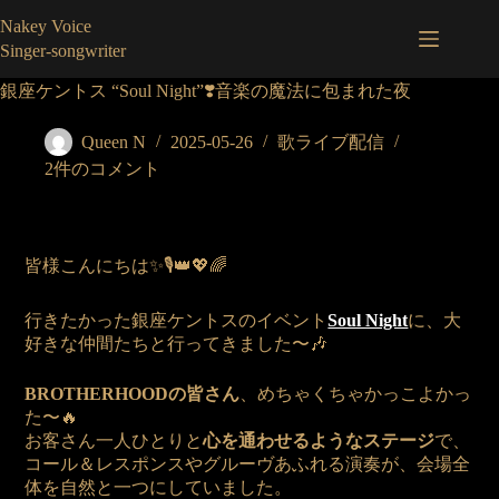
コ
Nakey Voice
ン
Singer-songwriter
テ
ン
銀座ケントス “Soul Night”❣️音楽の魔法に包まれた夜
ツ
へ
Queen N
2025-05-26
歌ライブ配信
ス
2件のコメント
キ
ッ
プ
皆様こんにちは✨🎙️👑💖🌈
行きたかった銀座ケントスのイベント
Soul Night
に、大
好きな仲間たちと行ってきました〜🎶
BROTHERHOODの皆さん
、めちゃくちゃかっこよかっ
た〜🔥
お客さん一人ひとりと
心を通わせるようなステージ
で、
コール＆レスポンスやグルーヴあふれる演奏が、会場全
体を自然と一つにしていました。