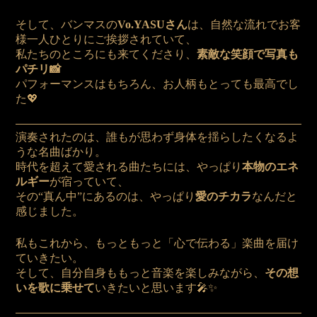
そして、バンマスの
Vo.YASUさん
は、自然な流れでお客
様一人ひとりにご挨拶されていて、
私たちのところにも来てくださり、
素敵な笑顔で写真も
パチリ📸
パフォーマンスはもちろん、お人柄もとっても最高でし
た💖
演奏されたのは、誰もが思わず身体を揺らしたくなるよ
うな名曲ばかり。
時代を超えて愛される曲たちには、やっぱり
本物のエネ
ルギー
が宿っていて、
その“真ん中”にあるのは、やっぱり
愛のチカラ
なんだと
感じました。
私もこれから、もっともっと「心で伝わる」楽曲を届け
ていきたい。
そして、自分自身ももっと音楽を楽しみながら、
その想
いを歌に乗せて
いきたいと思います🎤✨