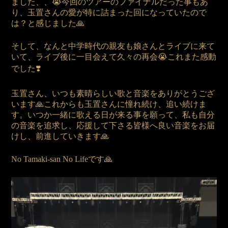
ました、、😭今回のツアーのファイナルだった事もあ
り、玉置さんの愛が特に詰まった回になっていたので
は？と感じました🙏
そして、なんと中学時代の親友も娘さんとライブに来て
いて、ライブ後に一目会えて久々の再会😭これまた感動
でした❣️
玉置さん、いつも素晴らしい歌と音楽をありがとうござ
います🙏これからも玉置さんに憧れ続け、追い続けま
す。いつか一緒に歌える日が来る事を願って、私も自分
の音楽を追求し、応援して下さる皆様へ良い音楽をお届
けし、前進していきます🙏
No Tamaki-san No Lifeです🙏