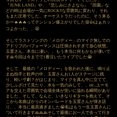
『JUNK LAND』や、『悲しみにさよなら』『田園』な
どの時は会場が一気にROCK‼️な雰囲気に変わり、それ
もまた圧巻でした。オーケストラだったのに、そう来る
かー🔥🔥🔥ってテンション爆上がりでした😫👍はぁカッ
コよかった、、😫
そしてラストソングの「メロディー」のマイク無しでの
アドリブのパフォーマンスは圧倒されすぎて放心状態。
玉置さん、本当に凄い、、もう本当に何もかもが凄いで
す🙏今回は今までで1番泣いたライブでした😭
そして、最後の『メロディー』を歌われた後に、鳴り止
まぬ拍手と歓声の中、玉置さんお1人がステージに残
り、軽い寸劇？がはじまり、マイクを真ん中に立てて、
少しふざけて見たり、水を一気のみして、、etc..ユーモ
アを交えた雰囲気で会場全体が笑いに溢れる瞬間があり
ました、そして、なんと、いきなりギターを抱えて、そ
こから名曲ばかりのオンパレードを玉置さんが弾き語
り、、本当に最高過ぎました😭私はもう一生玉置さんに
ついて行きます🙏🙏🙏そして最後にお一人で去って行き