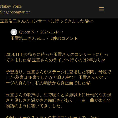
コ
Nakey Voice
ン
Singer-songwriter
テ
ン
玉置浩二さんのコンサートに行ってきました😭🙏
ツ
へ
Queen N
2024-11-14
ス
玉置浩二さん etc...
2件のコメント
キ
ッ
プ
2014.11.14✨待ちに待った玉置さんのコンサートに行っ
てきました😭玉置さんのライブへ行くのは2年ぶり🙏
予想通り、玉置さんがステージに登場した瞬間、号泣で
した😭席は4F席でしたがど真ん中で、玉置さんがステ
ージの真ん中、私の場所から真正面でした😭
玉置さんの歌声は、生で聴くと音源以上に圧倒的な力強
さと優しさと温かさと繊細さがあり、一曲一曲がまるで
物語のように響いてきました。
今回もオーケストラとの共演コンサートでしたが、