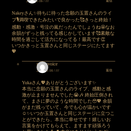
返信
2024-11-16 / ////
Nakeyさん✨待ちに待った念願の玉置さんのライ
ブ🎙️満喫できたみたいで良かった🥰きっと終始！
感動・感激・号泣の嵐だったんでしょうね🤩なお
余韻がずっと残ってる感じかしています🥰素敵な
時間を過ごして活力になってる！最高です👏
いつかきっと玉置さんと同じステージにたてます
💖
nakeyvoice
返信
2024-11-16 / ////
Yukaさん💖ありがとうございます✨
本当に念願の玉置さんのライブ、感動と感
激が止まりませんでした😭🎶 終始圧倒され
て、まさに夢のような時間でした🥹💖 余韻
がまだ残っていて、今でも心が温かいです
☺️✨いつか玉置さんと同じステージに立つこ
とができたら、本当に幸せです！嬉しいお
言葉をかけてもらえて、ますます頑張ろう