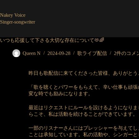
コ
ン
Nakey Voice
テ
Singer-songwriter
ン
ツ
へ
いつも応援して下さる大切な存在について🫶🌈
ス
キ
Queen N
2024-09-28
歌ライブ配信
2件のコメ
ッ
プ
昨日も歌配信に来てくださった皆様、ありがとう
「歌を聴くとパワーをもらえて、辛い仕事も頑張
変な時でも励みになります。
最近はリクエストにルールを設けるようになりま
らこそ、私は活動を続けることができています。
一部のリスナーさんにはプレッシャーを与えてし
ことは承知しています。私の活動や、シンガーと