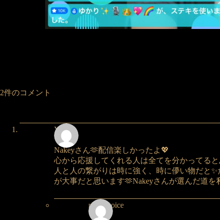
2件のコメント
Yuka
Nakeyさん🫶配信楽しかったよ💖
心から応援してくれる人は全てを分かってると思
人と人の繋がりは時に強く、時に儚い物だと✨
が大事だと思います🫶Nakeyさんが選んだ道を
nakeyvoice