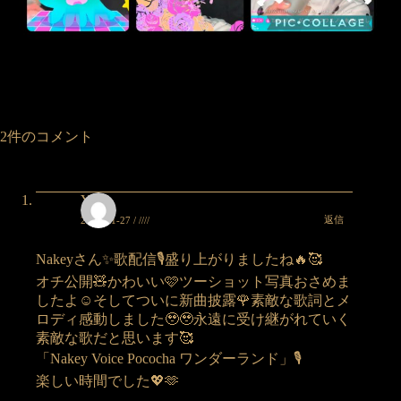
2件のコメント
Yuka
返信
2025-01-27 / ////
Nakeyさん✨歌配信🎙️盛り上がりましたね🔥🥰
オチ公開🧸かわいい🩷ツーショット写真おさめま
したよ☺️そしてついに新曲披露🌹素敵な歌詞とメ
ロディ感動しました🥹🥹永遠に受け継がれていく
素敵な歌だと思います🥰
「Nakey Voice Pococha ワンダーランド」🎙️
楽しい時間でした💖🫶