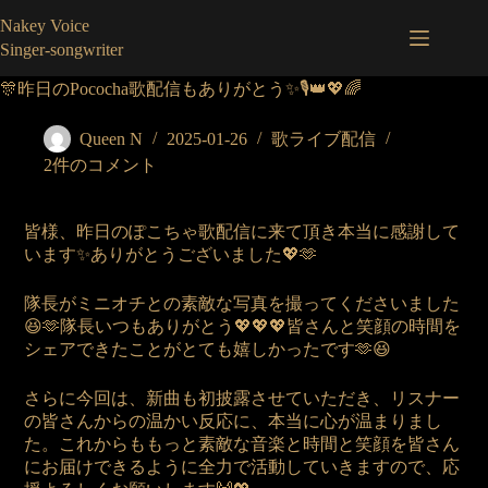
コ
Nakey Voice
ン
Singer-songwriter
テ
ン
🎊昨日のPococha歌配信もありがとう✨🎙️👑💖🌈
ツ
へ
Queen N
2025-01-26
歌ライブ配信
ス
2件のコメント
キ
ッ
プ
皆様、昨日のぽこちゃ歌配信に来て頂き本当に感謝して
います✨ありがとうございました💖🫶
隊長がミニオチとの素敵な写真を撮ってくださいました
😆🫶隊長いつもありがとう💖💖💖皆さんと笑顔の時間を
シェアできたことがとても嬉しかったです🫶😆
さらに今回は、新曲も初披露させていただき、
リスナー
の皆さんからの温かい反応に、本当に心が温まりまし
た。これからももっと素敵な音楽と時間と笑顔を皆さん
にお届けできるように全力で活動していきますので、応