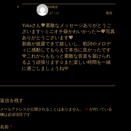
nakeyvoice
返信
2025-01-27 / ////
Yukaさん💖素敵なメッセージありがとうご
ざいます✨ミニオチ😆かわいかった〜💖写真
ありがとうございます💖
新曲が披露できて嬉しいし、歌詞やメロデ
ィに感動してもらえて本当に良かったです
🌹これからももっと素敵な音楽を届けられ
るよう頑張ります☺️また楽しい時間を一緒
に過ごしましょうね🫶
返信を残す
メールアドレスが公開されることはありません。
※
が付いている
欄は必須項目です
*
名前