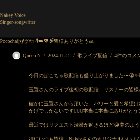
コ
ン
Nakey Voice
テ
Singer-songwriter
ン
ツ
へ
Pococha歌配信✨🎙️👑💖🌈皆様ありがとう🙏
ス
キ
ッ
Queen N
2024-11-15
歌ライブ配信
4件のコメ
プ
今日のぽこちゃ歌配信も盛り上がりました〜😭✨歌
玉置さんのライブ後初の歌配信、リスナーの皆様
確かに玉置さんから頂いた、パワーと愛と希望は
かげでしかないです🙇‍♀️✨本当に本当にありが
最近ではリクエスト渋滞が起きるほど😭夢のようで
特にいつも皆様、Nakeyさんのオリジナルい