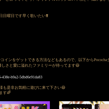
日日曜日です早く歌いたい❣️
コインをゲットできる方法などもあるので、以下からPocochaダウン
優しさと愛に溢れたファミリーが待ってます😆
15-438e-b9a2-5dbd6e91da83
様も是非お気軽に遊びに来て下さい😆
す🌈