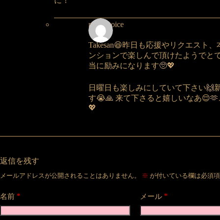
に！
nakeyvoice
Takesan😆昨日も応援やリクエス
ンションで楽しんで頂けたようでとて
当に励みになります🥺💖
日曜日も楽しみにしていて下さい🙌
す😭🙏 来て下さると嬉しいなあ😌
💖
返信を残す
メールアドレスが公開されることはありません。
※
が付いている欄は必須項
*
*
名前
メール