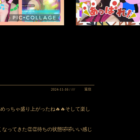
返信
2024-11-16 / ////
めっちゃ盛り上がったね🔥🔥そして楽し
なってきた👏👏待ちの状態🤣🤣いい感じ