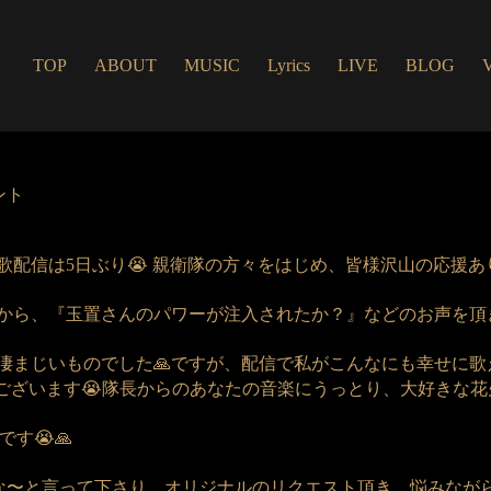
TOP
ABOUT
MUSIC
Lyrics
LIVE
BLOG
ント
配信は5日ぶり😭 親衛隊の方々をはじめ、皆様沢山の応援あり
から、『玉置さんのパワーが注入されたか？』などのお声を頂き
凄まじいものでした🙏ですが、配信で私がこんなにも幸せに
とうございます😭隊長からのあなたの音楽にうっとり、大好きな花
す😭🙏
いよな〜と言って下さり、オリジナルのリクエスト頂き、悩みな