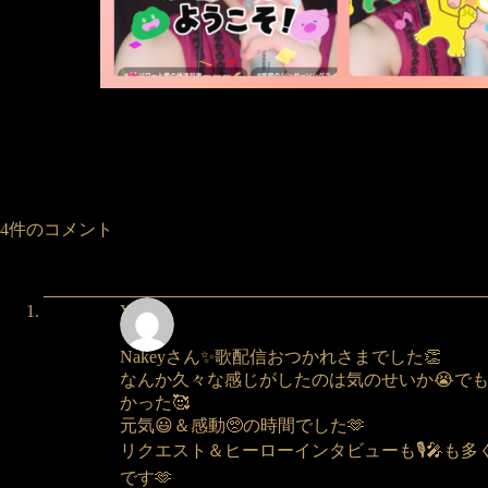
4件のコメント
Yuka
Nakeyさん✨歌配信おつかれさまでした👏
なんか久々な感じがしたのは気のせいか😭でも
かった🥰
元気😃＆感動🥺の時間でした🫶
リクエスト＆ヒーローインタビューも🎙️🎤も多く
です🫶