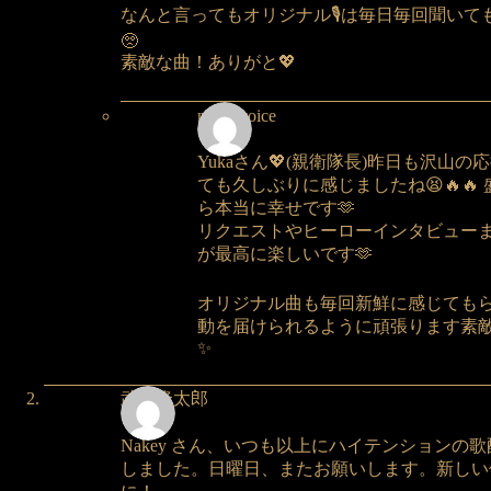
なんと言ってもオリジナル🎙️は毎日毎回聞い
🥺
素敵な曲！ありがと💖
nakeyvoice
Yukaさん💖(親衛隊長)昨日も沢山
ても久しぶりに感じましたね😫🔥
ら本当に幸せです🫶
リクエストやヒーローインタビューまで
が最高に楽しいです🫶
オリジナル曲も毎回新鮮に感じてもらえ
動を届けられるように頑張ります素敵
✨
武原隆太郎
Nakey さん、いつも以上にハイテンション
しました。日曜日、またお願いします。新しい