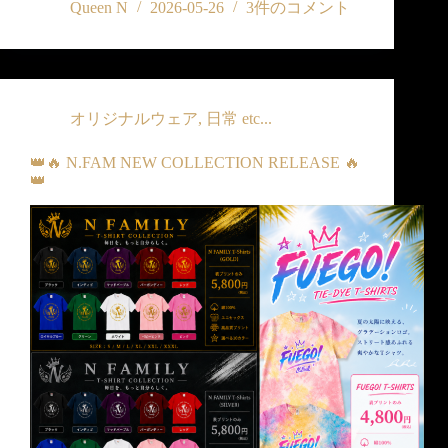
Queen N
2026-05-26
3件のコメント
オリジナルウェア
,
日常 etc...
👑🔥 N.FAM NEW COLLECTION RELEASE 🔥
👑