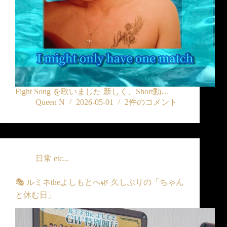
Fight Song を歌いました 新しく、Short動…
Queen N
2026-05-01
2件のコメント
日常 etc...
🎭 ルミネtheよしもとへ🌿 久しぶりの「ちゃん
と休む日」