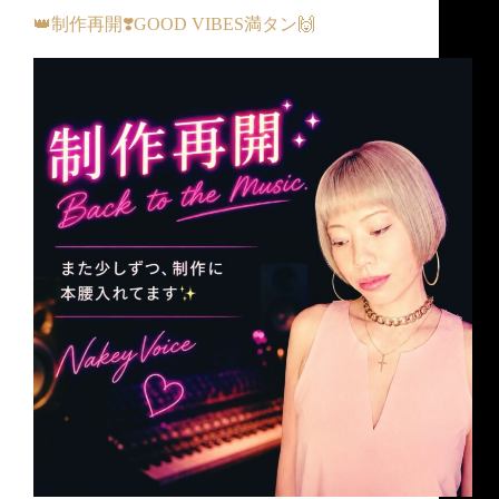
👑制作再開❣️GOOD VIBES満タン🙌