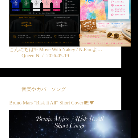
こんにちは✨ Move With Nakey / N.Famよ…
Queen N
2026-05-19
音楽やカバーソング
Bruno Mars “Risk It All” Short Cover 🎹🖤