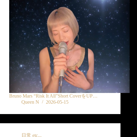
Bruno Mars “Risk It All”Short CoverをUP…
Queen N
2026-05-15
日常 etc...