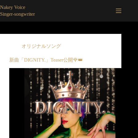
コ
Nakey Voice
ン
Singer-songwriter
テ
ン
ツ
へ
ス
オリジナルソング
キ
ッ
新曲「DIGNITY.」Teaser公開🌹👑
プ