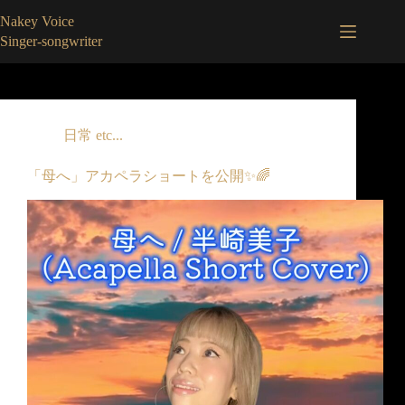
コ
Nakey Voice
ン
Singer-songwriter
テ
ン
ツ
へ
ス
日常 etc...
キ
ッ
「母へ」アカペラショートを公開✨🌈
プ