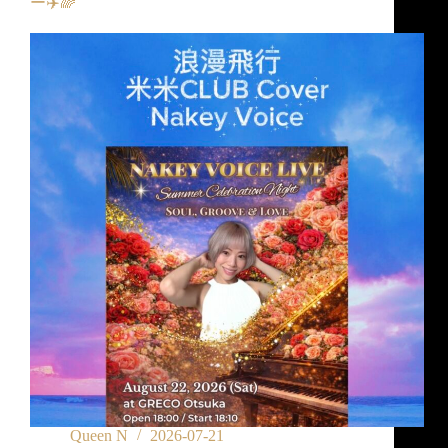
ー✈️🌈
Queen N
2026-07-21