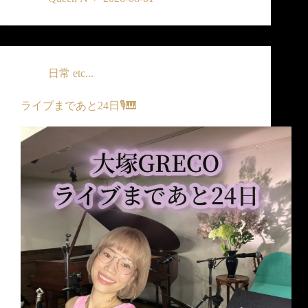
日常 etc...
ライブまであと24日🎙️🎹