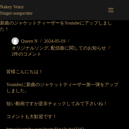
コ
Nakey Voice
ン
Singer-songwriter
テ
ン
新曲のジャケットティーザーをYoutubeにアップしまし
ツ
た！
へ
ス
Queen N
2024-05-19
キ
オリジナルソング
,
配信曲に関してのお知らせ
ッ
2件のコメント
プ
皆様こんにちは！
Youtubeに新曲のジャケットティーザー第一弾をアップ
しました。
短い動画ですが是非チェックしてみて下さいね！
コメントも大歓迎です！