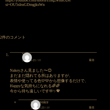
https://youtube.com/shorts/I1nq2whuO24?
si=OU5sIruGDmgjksWn
2件のコメント
Yuka
返信
2024-05-21 / ////
Nakeyさん見ました〜😊
まだまだ隠れてる所はありますが、
表情や使ってる色🩷🩵から想像するだけで、
Happyな気持ちになれる🌈🌈
今から待ち遠しいです🫶✨💖
nakeyvoice
返信
2024-05-23 / ////