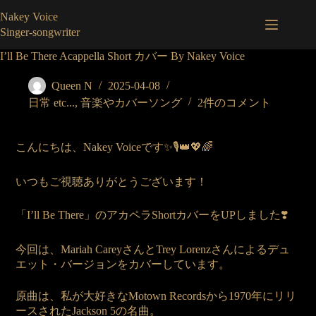
コ
Nakey Voice
ン
Singer-songwriter
テ
ン
I’ll Be There Acappella Short カバー By Nakey Voice
ツ
へ
Queen N
2025-04-08
ス
日常 etc...
,
音楽やカバーソング
2件のコメント
キ
ッ
プ
こんにちは、Nakey Voiceです✨🎙️👑💖🌈
いつもご視聴ありがとうございます！
「I’ll Be There」のアカペラShortカバーをUPしました❣️
今回は、Mariah CareyさんとTrey Lorenzさんによるデュ
エット・バージョンをカバーしています。
原曲は、私が大好きなMotown Recordsから1970年にリリ
ースされたJackson 5の名曲。