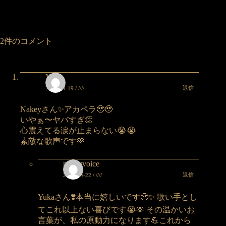
2件のコメント
Yuka
返信
2025-04-19 / ////
Nakeyさん✨アカペラ🥹🥹
いやぁ〜ヤバすぎ👏
心震えてる涙が止まらない😭😭
素敵な歌声です🫶
nakeyvoice
返信
2025-04-22 / ////
Yukaさん❣️本当に嬉しいです🥹✨ 歌い手とし
てこれ以上ない喜びです😭🫶 その温かいお
言葉が、私の原動力になります💪これから