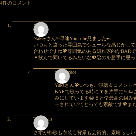
4件のコメント
Yuka
Nakeyさん✨早速YouTube見ました👀
いつもと違った雰囲気でシュールな感じがしてか
合わせですね💖雰囲気のある隠れ家的なBARで 
🍷飲んで聞いてるみたいな💖🥰のを勝手に思
nakeyvoice
Yukaさん💖いつもご視聴＆コメン
BARで歌ってる時に🍷を片手にYu
みにしています😭🍷と🌹最高の組
ーされていてとっても素敵です💖また
Takechan
さすが👍歌も衣装も背景も芸術的。素晴らしい