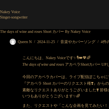
コ
ン
Nakey Voice
テ
Singer-songwriter
ン
ツ
へ
The days of wine and roses Short カバー By Nakey Voice
ス
キ
Queen N
2024-11-25
音楽やカバーソング
4件
ッ
プ
こんにちは、Nakey Voiceです✨🎙️👑💖🌈
The days of wine and roses
アカペラShortカバー UP
今回のアカペラカバーは、ライブ配信ぽこちゃにて
『アカペラ Short カバーのリクエスト権❣️』から
素敵なリクエストありがとうございました❣️ 皆様
いつもありがとうございます✨🌈
また、リクエストや「こんな企画を見てみたい！」