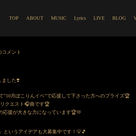
TOP
ABOUT
MUSIC
Lyrics
LIVE
BLOG
のコメント
しました❣️
”10月ぽこりんイベ”で応援して下さった方へのプライズ🏆
のリクエスト🎧曲です🏆
の応援が大きな力になっています🏆🫶
というアイデアも大募集中です！💡🎵