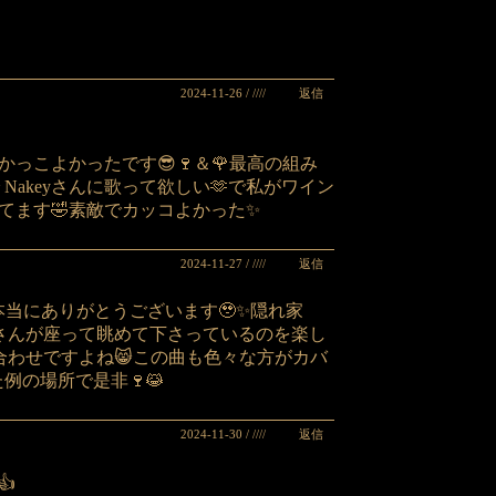
返信
2024-11-26 / ////
っこよかったです😎🍷＆🌹最高の組み
Nakeyさんに歌って欲しい🫶で私がワイン
ってます🤣素敵でカッコよかった✨
返信
2024-11-27 / ////
ト本当にありがとうございます🥹✨隠れ家
kaさんが座って眺めて下さっているのを楽し
み合わせですよね😸この曲も色々な方がカバ
例の場所で是非🍷😹
返信
2024-11-30 / ////
